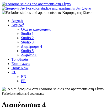
Αρχική
Διαμονή
Όλα τα καταλύματα
Studio 1
Studio 2
Studio 3
Διαμέρισμα 4
Studio 5
Δωμάτιο 6
Τοποθεσία
Επικοινωνία
Book Now
EL
EN
FR
Foskolos studios and apartments
Διαμέρισμα 4