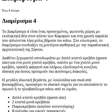
Έως 4 άτομα
Διαμέρισμα 4
Το Διαμέρισμα 4 είναι ένας προσεγμένος, φωτεινός χώρος με
εκπληκτική θέα στον κόλπο των Καμαρών και στη χρυσή παραλία
που απλώνεται λίγα μόλις βήματα πιο κάτω. Στο εσωτερικό, το
διαμέρισμα συνδυάζει τη μοντέρνα αισθητική με την παραδοσιακή
αρχιτεκτονική της Σίφνου.
Διαθέτει ξεχωριστό υπνοδωμάτιο με διπλό κτιστό κρεβάτι (queen
size) και ένα μονό χτιστό κρεβάτι, σαλόνι με ένα χτιστό μονό
κρεβάτι, τραπέζι φαγητού και πλήρως εξοπλισμένη κουζίνα,
ιδανική για όσους προτιμούν πιο αυτόνομες διακοπές.
Η μεγάλη ιδιωτική βεράντα, με λουλούδια και σκιά από
βουκαμβίλιες, προσφέρει το ιδανικό σημείο για να απολαύσετε το
πρωινό ή το ηλιοβασίλεμα πάνω από το λιμάνι.
Διπλό κτιστό κρεβάτι (queen size)
2 κτιστά μονά κρεβάτια
Παρκοκρέβατο (κατόπιν συννενόησης)
Κουζινάκι για μικρές παρασκευές